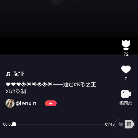
72
驼铃
0
❤❤❤🌟🌟🌟🌟🌟🌟——通过#K歌之王
X5#录制
飘enxin🍒 🍒
唱同款
00:00
01:46