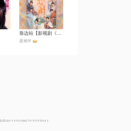
靠边站【影视剧《怎敌她千娇百媚》片尾曲】
盈袖🌸
91110108571272704J
 | 举报邮箱：fankui@changba.com
| 向12318举报