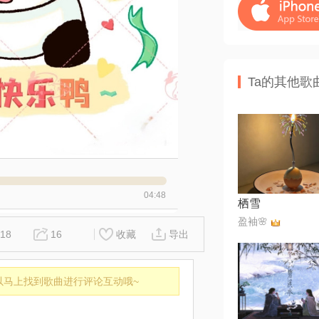
Ta的其他歌
04:48
栖雪
盈袖🌸
18
16
收藏
导出
以马上找到歌曲进行评论互动哦~