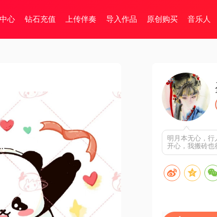
中心
钻石充值
上传伴奏
导入作品
原创购买
音乐人
明月本无心，行
开心，我搬砖也很