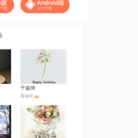
曲
千篇律
盈袖🌸