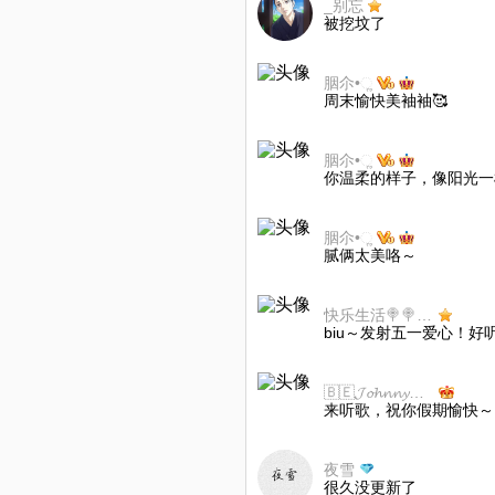
_别忘
被挖坟了
胭尒•ૢ
周末愉快美袖袖🥰
胭尒•ૢ
你温柔的样子，像阳光一
胭尒•ૢ
腻俩太美咯～
快乐生活🍭🍭🍭🍭
biu～发射五一爱心！好
🇧🇪𝓙𝓸𝓱𝓷𝓷𝔂🇭🇰
来听歌，祝你假期愉快～
夜雪
很久没更新了