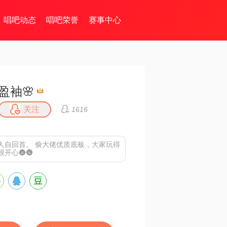
唱吧动态
唱吧荣誉
赛事中心
盈袖🌸
关注
1616
人自回首。 偷大佬优质底板，大家玩得
开心🌚🌚