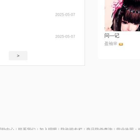
2025-05-07
问—记
2025-05-07
盈袖🌸
>
帮助中心
|
联系我们
|
加入唱吧
|
防诈骗专栏
|
商品防伪查询
|
营业执照：编号
P证110298
|
京ICP备11013291号-1
| 举报电话(24小时)：022-25782593