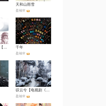
天和山雨雪
盈袖🌸
众里寻他千百度【影视剧《逐玉》爱情主题曲】
千年
盈袖🌸
叹云兮【电视剧《芸汐传》片尾曲】
盈袖🌸