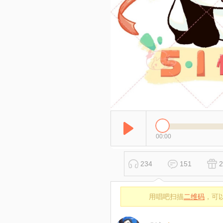
00:00
234
151
2
用唱吧扫描
二维码
，可