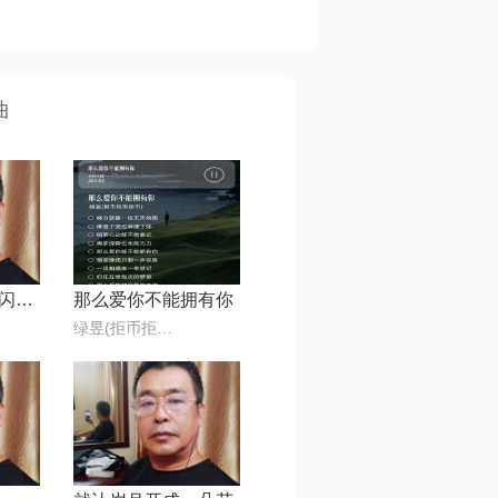
曲
映山红【电影《闪闪的红星》插曲】
那么爱你不能拥有你
绿昱(拒币拒币拒币)