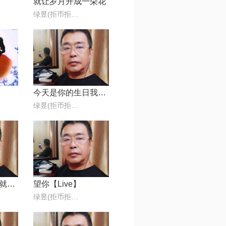
就让岁月开成一朵花
绿昱(拒币拒币拒币)
今天是你的生日我的祖国
绿昱(拒币拒币拒币)
花开的时候我们就相遇
望你【Live】
绿昱(拒币拒币拒币)