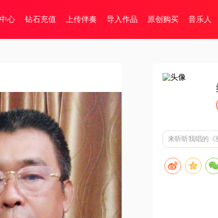
中心
钻石充值
上传伴奏
导入作品
原创购买
音乐人
来听听我唱的《