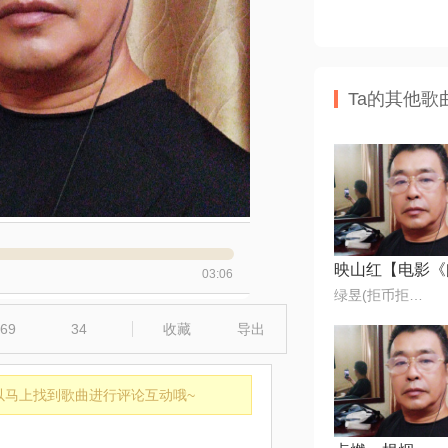
Ta的其他歌
03:06
绿昱(拒币拒币拒币)
69
34
收藏
导出
以马上找到歌曲进行评论互动哦~