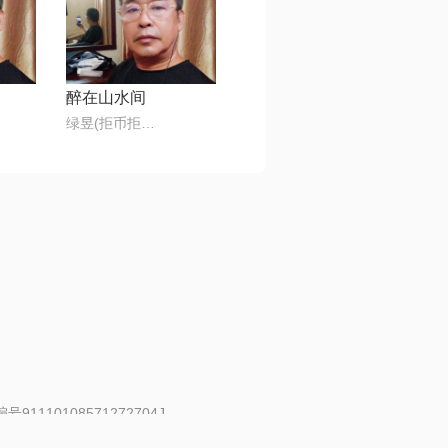
醉在山水间
绿昱(拒币拒币拒币)
91110108571272704J
 | 举报邮箱：fankui@changba.com
| 向12318举报