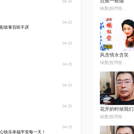
点燃一根烟
04-25
绿昱(拒币拒币拒币)
04-25
彩鼓掌百听不厌
04-25
风含情水含笑
绿昱(拒币拒币拒币)
04-25
04-25
04-25
绿昱(拒币拒币拒币)
04-25
心快乐幸福平安每一天！