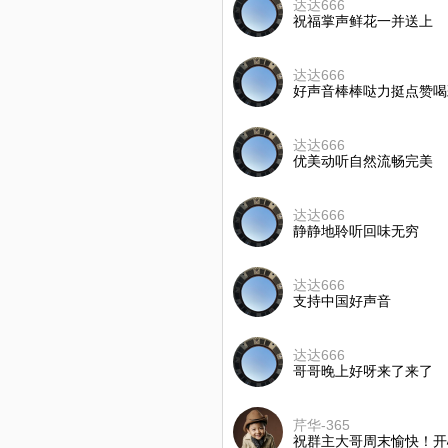
达达666
祝福掌声鲜花一并送上
达达666
好声音棒棒哒力挺点赞喝
达达666
优美动听自然流畅完美
达达666
静静地聆听回味无穷
达达666
支持中国好声音
达达666
哥哥晚上好呀来了来了
芹华-365
祝群主大哥周末愉快！开