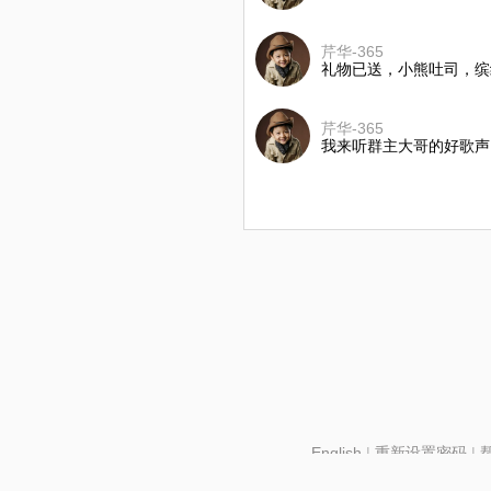
芹华-365
礼物已送，小熊吐司，缤
芹华-365
我来听群主大哥的好歌声
English
|
重新设置密码
|
北京酷智科技有限公司 ©2024 changba.com |
京IC