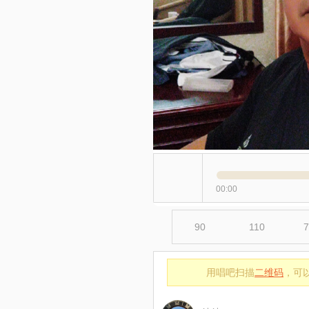
00:00
90
110
7
用唱吧扫描
二维码
，可