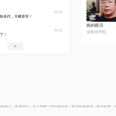
04-25
纷圣代，天赖音符！
娘的眼泪
04-25
绿昱(拒币拒币拒币)
了！
>
帮助中心
|
联系我们
|
加入唱吧
|
防诈骗专栏
|
商品防伪查询
|
营业执照：编号
P证110298
|
京ICP备11013291号-1
| 举报电话(24小时)：022-25782593