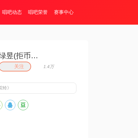
唱吧动态
唱吧荣誉
赛事中心
绿昱(拒币拒币拒币)
关注
1.4万
驼铃》