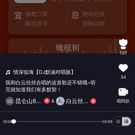
137
情深似海【DJ默涵对唱版】
34
我和白云丝丝合唱的这首歌还不错哦~听
完就知道我们有多默契！
昆仑山830
白云丝丝
唱同款
&
00:00
03:59