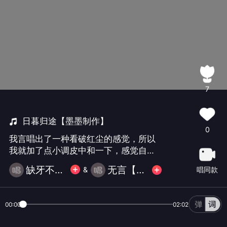
7
日暮归途【墨墨制作】
0
我言唱出了一种看破红尘的感觉，所以
我就加了点小调皮中和一下，感觉自己
好棒棒！(*☻-☻*)
缺牙不无齿！
无言【忘湖】
唱同款
&
00:00
02:02