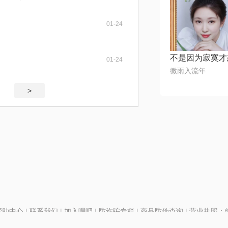
01-24
不是因为寂寞才
01-24
微雨入流年
>
帮助中心
|
联系我们
|
加入唱吧
|
防诈骗专栏
|
商品防伪查询
|
营业执照：编号
P证110298
|
京ICP备11013291号-1
| 举报电话(24小时)：022-25782593