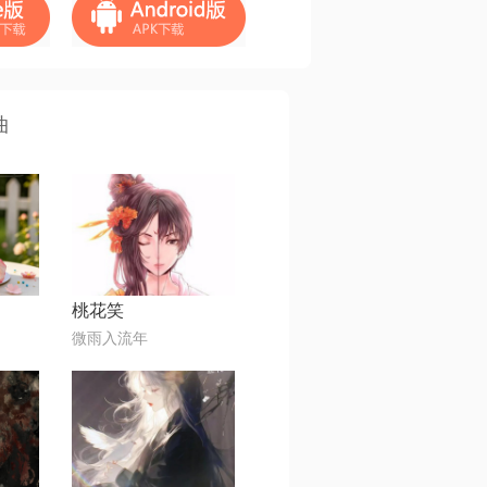
曲
桃花笑
微雨入流年