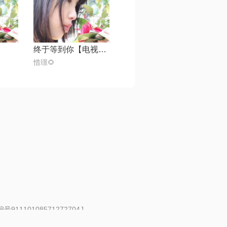
终于等到你【电视剧《咱们结婚吧》主题曲】
惜璟🌻
91110108571272704J
 | 举报邮箱：fankui@changba.com
| 向12318举报