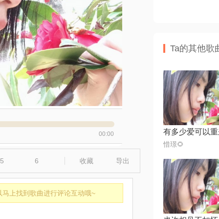
Ta的其他歌
00:00
惜璟🌻
5
6
收藏
导出
以马上找到歌曲进行评论互动哦~