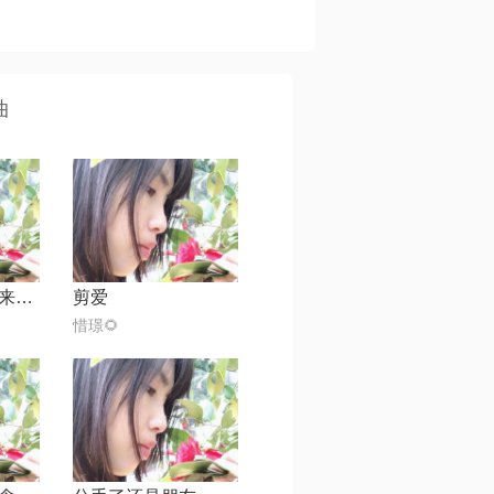
曲
有多少爱可以重来【缺女声】
剪爱
惜璟🌻