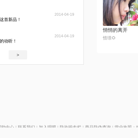
2014-04-19
这首新品！
悄悄的离开
2014-04-19
惜璟🌻
的动听！
>
帮助中心
|
联系我们
|
加入唱吧
|
防诈骗专栏
|
商品防伪查询
|
营业执照：编号
P证110298
|
京ICP备11013291号-1
| 举报电话(24小时)：022-25782593