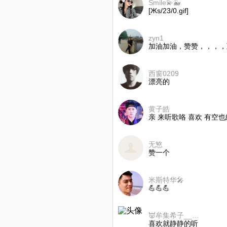
Smile💫🐳
[Жs/23/0.gif]
zyn1
加油加油，赞赞，，，，
西窗0209
漂亮的
黄子皓
亲 来听歌咯 喜欢 有空也給
无慜
赞一个
米斯特华🎤
💪💪💪
👿牟集希子___女皇👿
喜欢就静静的听