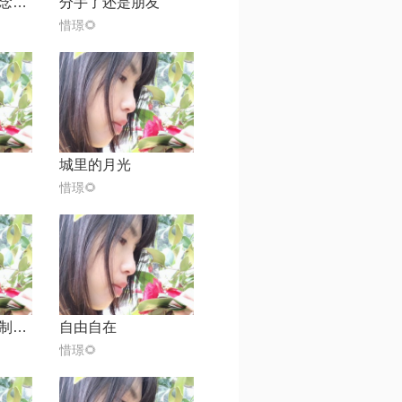
也许相见不如怀念预【原版伴奏】
分手了还是朋友
惜璟🌻
城里的月光
惜璟🌻
泪满天（流星雨制作）
自由自在
惜璟🌻