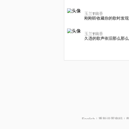
玉兰❣️幽香
刚刚听收藏你的歌时发现
玉兰❣️幽香
久违的歌声依旧那么那么
English
|
重新设置密码
|
北京酷智科技有限公司 ©2024 changba.com |
京IC