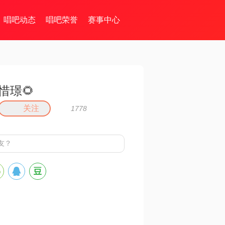
唱吧动态
唱吧荣誉
赛事中心
惜璟🌻
关注
1778
友？