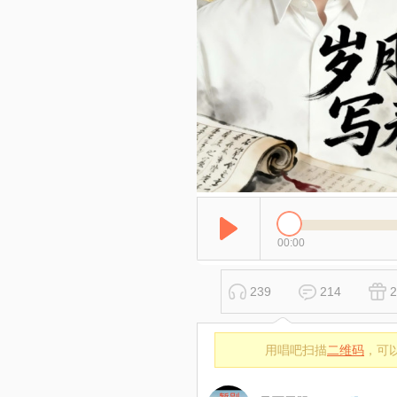
00:00
239
214
2
用唱吧扫描
二维码
，可