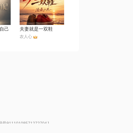
自己
夫妻就是一双鞋
农人心
91110108571272704J
 | 举报邮箱：fankui@changba.com
| 向12318举报