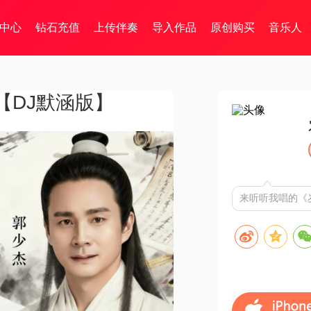
中心
钻石充值
上传伴奏
导入作品
原创购买
音乐人
【DJ默涵版】
来听听我唱的《