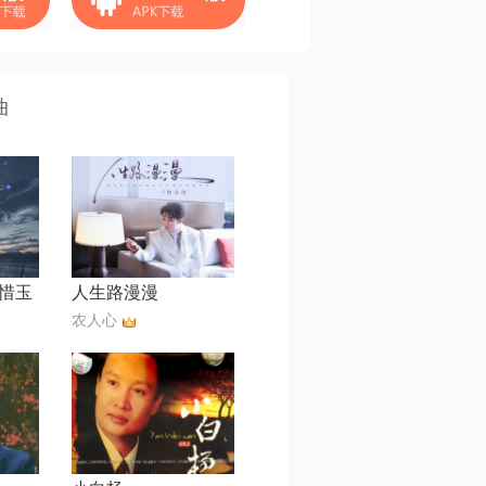
曲
惜玉
人生路漫漫
农人心