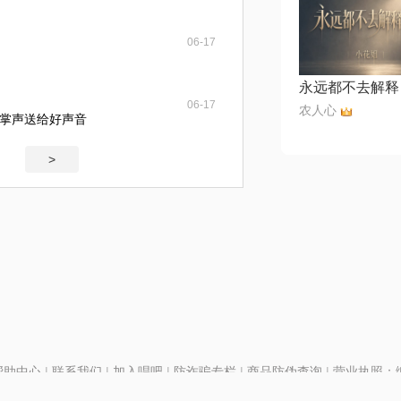
06-17
永远都不去解释
06-17
农人心
掌声送给好声音
>
帮助中心
|
联系我们
|
加入唱吧
|
防诈骗专栏
|
商品防伪查询
|
营业执照：编号
P证110298
|
京ICP备11013291号-1
| 举报电话(24小时)：022-25782593