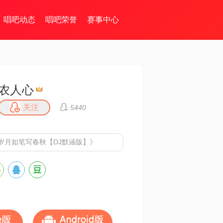
唱吧动态
唱吧荣誉
赛事中心
农人心
关注
5440
岁月如笔写春秋【DJ默涵版】》