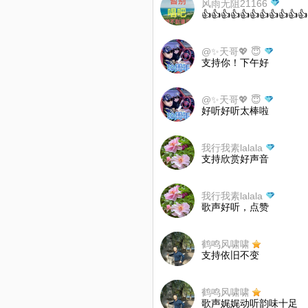
风雨无阻21166
👍👍👍👍👍👍👍👍👍👍👍
@✨天哥💖 😇
支持你！下午好
@✨天哥💖 😇
好听好听太棒啦
我行我素lalala
支持欣赏好声音
我行我素lalala
歌声好听，点赞
鹤鸣风啸啸
支持依旧不变
鹤鸣风啸啸
歌声娓娓动听韵味十足