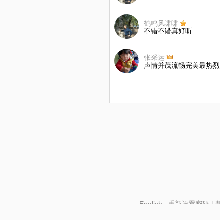
鹤鸣风啸啸
不错不错真好听
张采运
声情并茂流畅完美最热烈
English
|
重新设置密码
|
北京酷智科技有限公司 ©2024 changba.com |
京IC