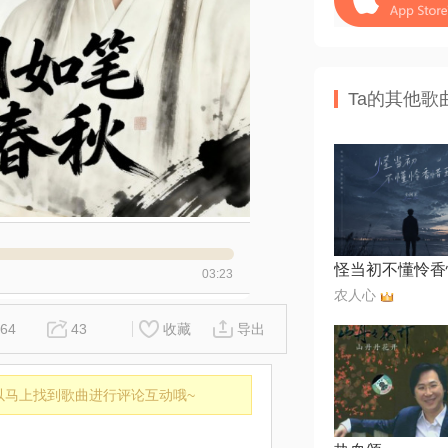
Ta的其他歌
怪当初不懂怜香
03:23
农人心
64
43
收藏
导出
以马上找到歌曲进行评论互动哦~