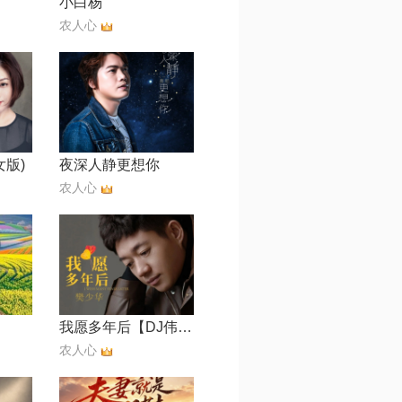
小白杨
农人心
女版)
夜深人静更想你
农人心
我愿多年后【DJ伟然版】
农人心