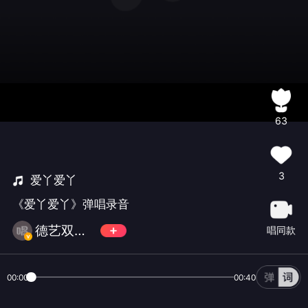
63
3
爱丫爱丫
《爱丫爱丫》弹唱录音
德艺双馨的王晓炜
唱同款
00:00
00:40