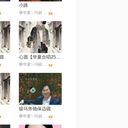
小路
🔴华夏✨玛丽💎⁵⁶⁵¹⁰¹
愿
心愿【华夏合唱250705】
🔴华夏✨玛丽💎⁵⁶⁵¹⁰¹
骏马奔驰保边疆
🔴华夏✨玛丽💎⁵⁶⁵¹⁰¹