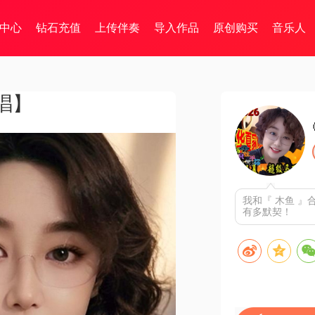
中心
钻石充值
上传伴奏
导入作品
原创购买
音乐人
唱】
我和『 木鱼 
有多默契！