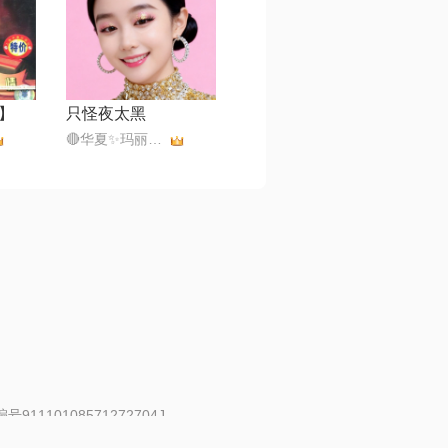
】
只怪夜太黑
🔴华夏✨玛丽💎⁵⁶⁵¹⁰¹
91110108571272704J
 | 举报邮箱：fankui@changba.com
| 向12318举报