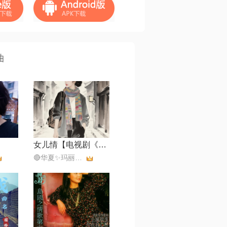
曲
女儿情【电视剧《西游记》插曲】
🔴华夏✨玛丽💎⁵⁶⁵¹⁰¹