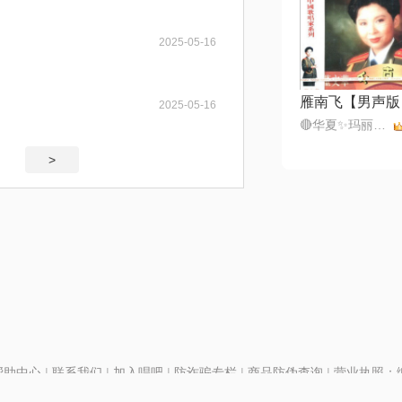
2025-05-16
雁南飞【男声版
2025-05-16
🔴华夏✨玛丽💎⁵⁶⁵¹⁰¹
>
帮助中心
|
联系我们
|
加入唱吧
|
防诈骗专栏
|
商品防伪查询
|
营业执照：编号
P证110298
|
京ICP备11013291号-1
| 举报电话(24小时)：022-25782593