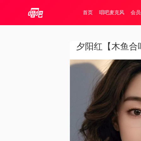
首页
唱吧麦克风
会员
夕阳红【木鱼合