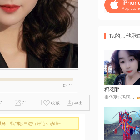
Ta的其他歌
02:41
稻花醉
🔴华夏✨玛丽💎⁵⁶⁵¹⁰¹
2
21
收藏
导出
以马上找到歌曲进行评论互动哦~