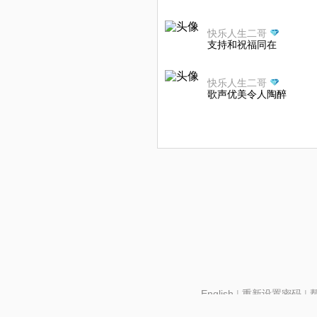
快乐人生二哥
支持和祝福同在
快乐人生二哥
歌声优美令人陶醉
English
|
重新设置密码
|
北京酷智科技有限公司 ©2024 changba.com |
京IC