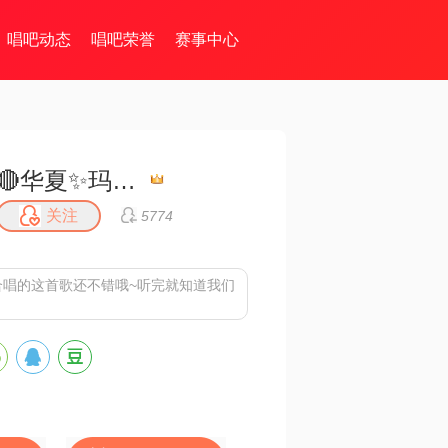
唱吧动态
唱吧荣誉
赛事中心
🔴华夏✨玛丽💎⁵⁶⁵¹⁰¹
关注
5774
』合唱的这首歌还不错哦~听完就知道我们