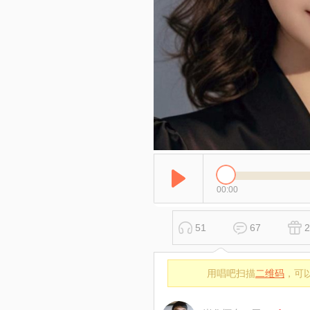
00:00
51
67
2
用唱吧扫描
二维码
，可