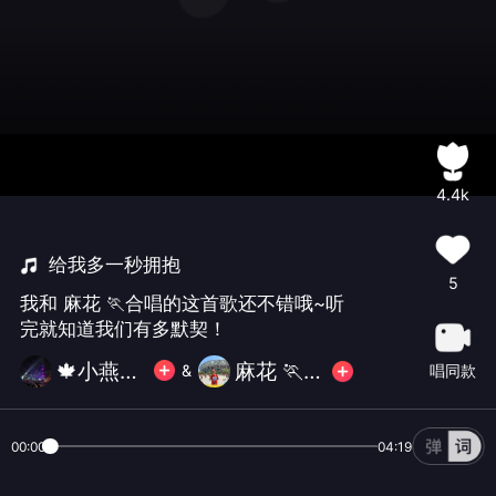
4.4k
给我多一秒拥抱
5
我和 麻花 🏃合唱的这首歌还不错哦~听
完就知道我们有多默契！
🍁小燕子883369🍁拒币
麻花 🏃离开休息了！！！
唱同款
&
00:00
04:19