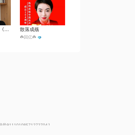
女儿情【电视剧《西游记》插曲】
散落成殇
☘️回亿☘️
91110108571272704J
 | 举报邮箱：fankui@changba.com
| 向12318举报