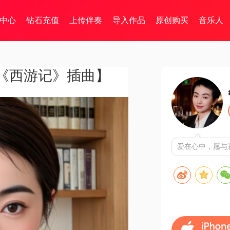
中心
钻石充值
上传伴奏
导入作品
原创购买
音乐人
《西游记》插曲】
爱在心中，愿与