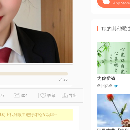
Ta的其他歌
为你祈祷
04:30
☘️回亿☘️
77
304
收藏
导出
以马上找到歌曲进行评论互动哦~