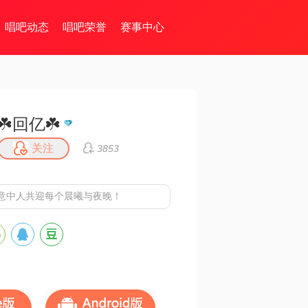
唱吧动态
唱吧荣誉
赛事中心
☘️回亿☘️
关注
3853
意中人共迎每个晨曦与夜晚！