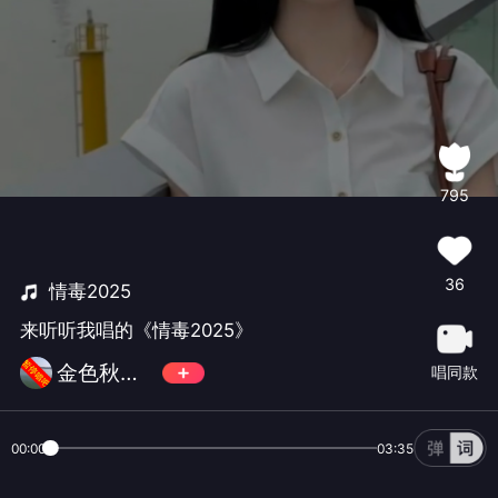
795
36
情毒2025
来听听我唱的《情毒2025》
金色秋天87l70
唱同款
00:00
03:35