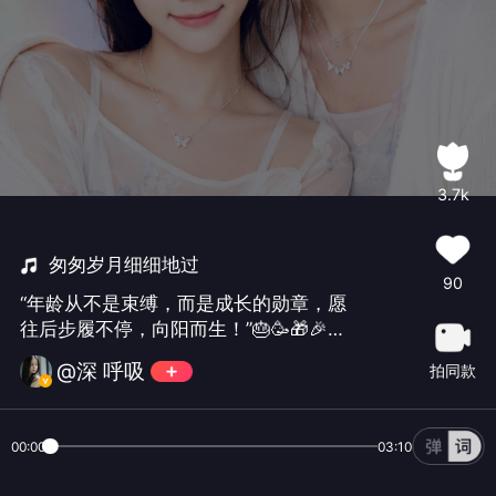
3.7k
匆匆岁月细细地过
90
“年龄从不是束缚，而是成长的勋章，愿
往后步履不停，向阳而生！”🎂🥳🎁🎉🎈
#今日份开心#
@深 呼吸
拍同款
00:00
03:10