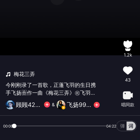
1.2k
梅花三弄
43
今刚刚录了一首歌，正蓬飞羽的生日携
手飞扬🈴作一曲《梅花三弄》㊗️飞羽美
女生日快乐永远青春靓丽年年十八🌹🌹
顾顾423560
飞扬9989
唱同款
&
🌹🎂🎂🎂🎂🎂🎂生日快乐
00:00
04:22