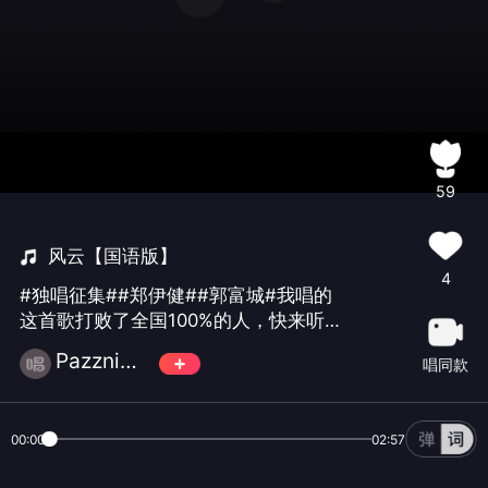
59
风云【国语版】
4
#独唱征集##郑伊健##郭富城#我唱的
这首歌打败了全国100%的人，快来听听
吧。
Pazzni☄️萬♾️歌
唱同款
00:00
02:57