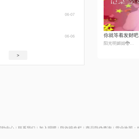
06-07
06-06
阳光明媚姐🐉💯✅᭄₆🕊❤️
>
帮助中心
|
联系我们
|
加入唱吧
|
防诈骗专栏
|
商品防伪查询
|
营业执照：编号
P证110298
|
京ICP备11013291号-1
| 举报电话(24小时)：022-25782593