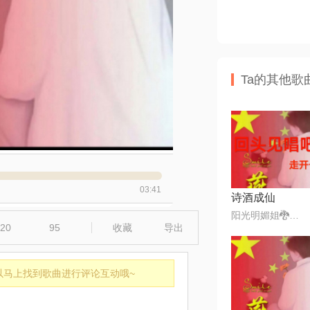
Ta的其他歌
03:41
诗酒成仙
阳光明媚姐🐉💯✅᭄₆🕊❤️
20
95
收藏
导出
以马上找到歌曲进行评论互动哦~