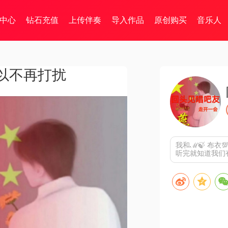
中心
钻石充值
上传伴奏
导入作品
原创购买
音乐人
以不再打扰
我和ℳ🍃 布衣
听完就知道我们