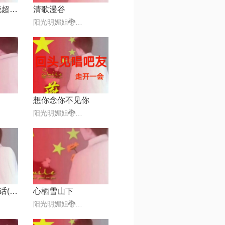
爱的迷魂汤-刘晓超【DJ默涵版】
清歌漫谷
阳光明媚姐🐉💯✅᭄₆🕊❤️
想你念你不见你
阳光明媚姐🐉💯✅᭄₆🕊❤️
就怕不能好好说话(家里头穷并不可怕)
心栖雪山下
阳光明媚姐🐉💯✅᭄₆🕊❤️