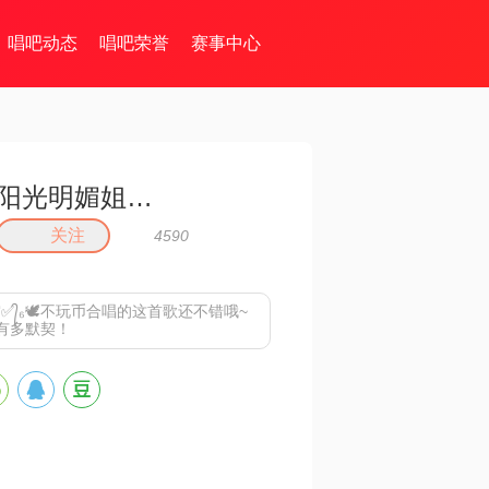
唱吧动态
唱吧荣誉
赛事中心
阳光明媚姐🐉💯✅᭄₆🕊❤️
关注
4590
✅᭄₆🕊不玩币合唱的这首歌还不错哦~
有多默契！