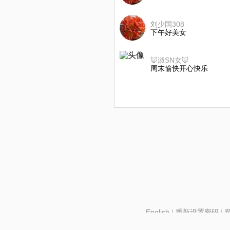
刘少国308
下午好美女
🦊淑SN女🦊
周末愉快开心快乐
English
|
重新设置密码
|
北京酷智科技有限公司 ©2024 changba.com |
京IC