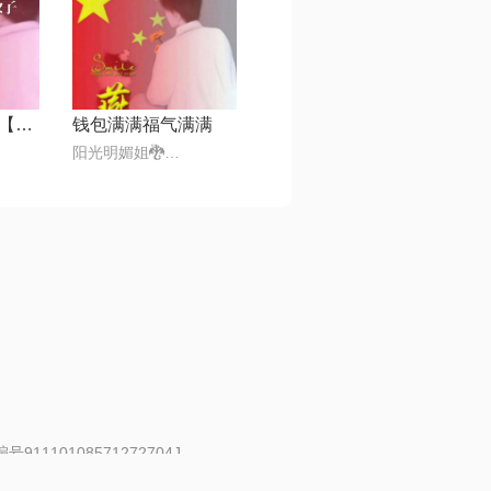
你就等着发财吧【电音版】
钱包满满福气满满
阳光明媚姐🐉💯✅᭄₆🕊❤️
91110108571272704J
 | 举报邮箱：fankui@changba.com
| 向12318举报