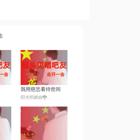
曲
我用慈悲看待世间
阳光明媚姐🐉💯✅᭄₆🕊❤️