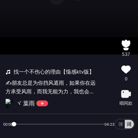
537
找一个不伤心的理由【慯感ktv版】
0
✍朋友总是为你挡风遮雨，如果你在远
方承受风雨，而我无能为力，我也会祈
祷，让那些风雪降临在我的身上。
ヾ 葉雨
唱同款
▕(:3▒▒▒▏晚安
00:00
04:23