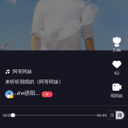
3.4k
阿哥阿妹
62
来听听我唱的《阿哥阿妹》
ℳ๓骄阳ꦿ⁵²⁰
唱同款
00:00
04:49