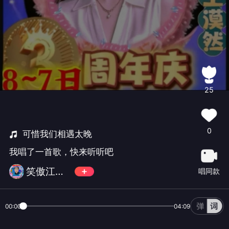
25
0
可惜我们相遇太晚
我唱了一首歌，快来听听吧
笑傲江湖《总管》拒币！
唱同款
00:00
04:09