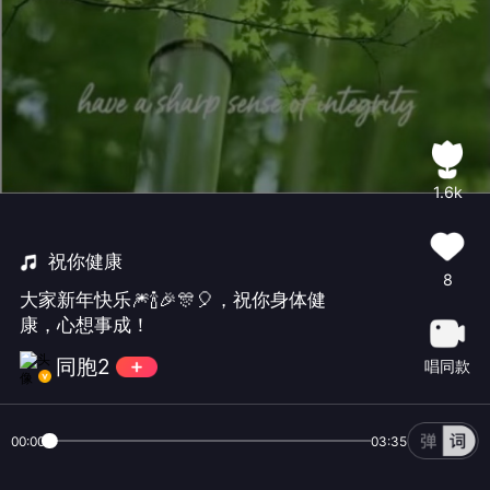
1.6k
祝你健康
8
大家新年快乐🎆🍾🎉🎊🎈，祝你身体健
康，心想事成！
同胞2
唱同款
00:00
03:35