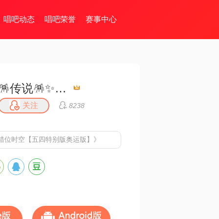
唱吧动态
唱吧荣誉
赛事中心
🪅传说🪅✨🀄️✨💫古道诗原💫
关注
8238
错位时空【五四特别版奥运版】》