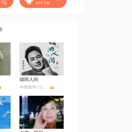
曲
烟雨人间
🪅传说🪅✨🀄️✨💫古道诗原💫