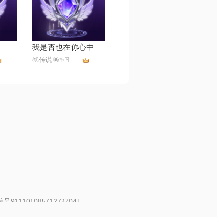
我是否也在你心中
🪅传说🪅✨🀄️✨💫古道诗原💫
91110108571272704J
 | 举报邮箱：fankui@changba.com
| 向12318举报