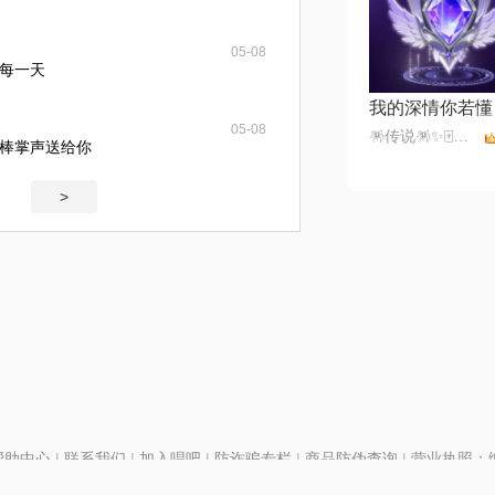
05-08
每一天
我的深情你若懂
05-08
🪅传说🪅✨🀄️✨💫古道诗原💫
棒掌声送给你
>
帮助中心
|
联系我们
|
加入唱吧
|
防诈骗专栏
|
商品防伪查询
|
营业执照：编号
P证110298
|
京ICP备11013291号-1
| 举报电话(24小时)：022-25782593