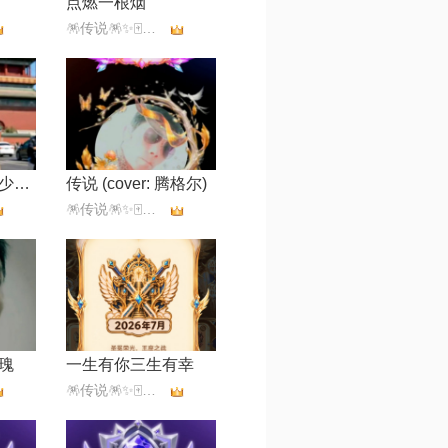
点燃一根烟
🪅传说🪅✨🀄️✨💫古道诗原💫
我们一晃不再是少年【Live合唱版】
传说 (cover: 腾格尔)
🪅传说🪅✨🀄️✨💫古道诗原💫
瑰
一生有你三生有幸
🪅传说🪅✨🀄️✨💫古道诗原💫