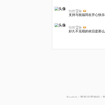
怡然🏆🎤
支持与祝福同在开心快乐
怡然🏆🎤
好久不见唱的依旧是那么
English
|
重新设置密码
|
北京酷智科技有限公司 ©2024 changba.com |
京IC