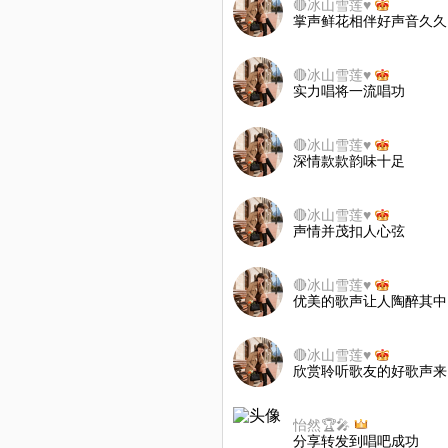
🔴冰山雪莲♥
掌声鲜花相伴好声音久久
🔴冰山雪莲♥
实力唱将一流唱功
🔴冰山雪莲♥
深情款款韵味十足
🔴冰山雪莲♥
声情并茂扣人心弦
🔴冰山雪莲♥
优美的歌声让人陶醉其中
🔴冰山雪莲♥
欣赏聆听歌友的好歌声来
怡然🏆🎤
分享转发到唱吧成功