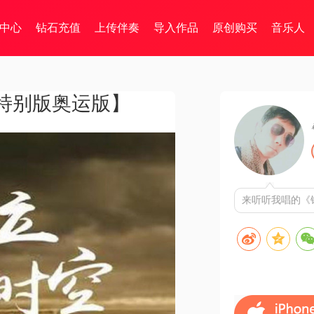
中心
钻石充值
上传伴奏
导入作品
原创购买
音乐人
特别版奥运版】
来听听我唱的《