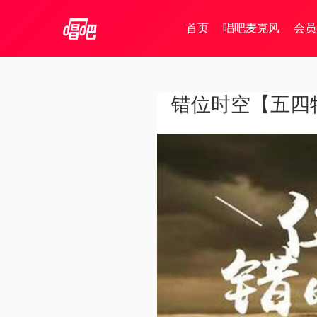
首页
唱吧麦克风
会员
错位时空【五四