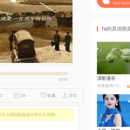
Ta的其他歌
清歌漫谷
03:07
🪅传说🪅✨🀄️✨💫古道诗原💫
2
29
收藏
导出
以马上找到歌曲进行评论互动哦~