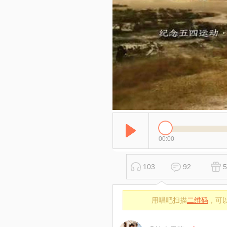
00:00
103
92
5
用唱吧扫描
二维码
，可