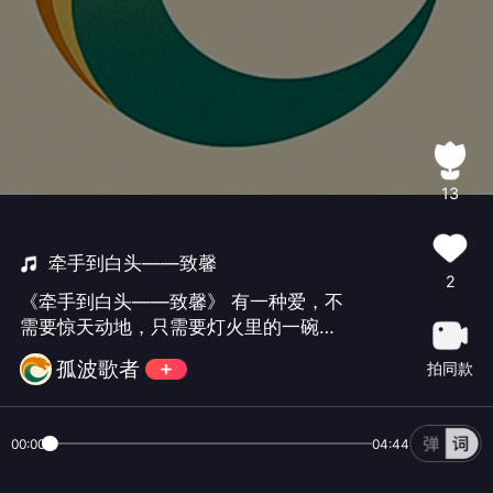
13
牵手到白头——致馨
2
《牵手到白头——致馨》 有一种爱，不
需要惊天动地，只需要灯火里的一碗
饭、窗前花影里的一个眼神，和无数个
孤波歌者
拍同款
平凡夜晚里不曾松开的那只手。 今天是
馨的生日。你在远方，我在这里，用一
首歌跨越这段距离，把想说却说不尽的
00:00
04:44
话，都藏进了每一句歌词、每一寸旋
律。 从长沙那条长街走来，我们把柴米