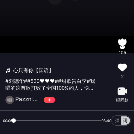
105
心只有你【国语】
2
#刘德华##520♥️♥️♥️##甜歌告白季#我
唱的这首歌打败了全国100%的人，快来
听听吧。
Pazzni☄️萬♾️歌
唱同款
00:00
03:40