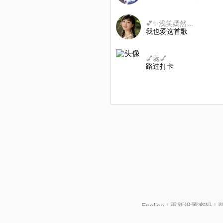
💕✨浅笑嫣然✨💕
我也爱这首歌
💅蕊💅
路过打卡
English
|
重新设置密码
|
北京酷智科技有限公司 ©2024 changba.com |
京IC