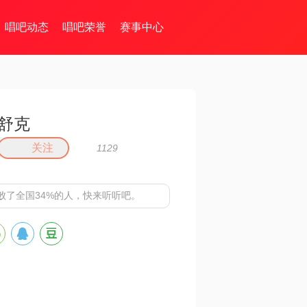
唱吧动态
唱吧荣誉
赛事中心
⁣⁢⁠舒克
关注
1129
败了全国34%的人，快来听听吧。