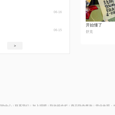
06-16
开始懂了
06-15
⁣⁢⁠舒克
>
帮助中心
|
联系我们
|
加入唱吧
|
防诈骗专栏
|
商品防伪查询
|
营业执照：编号
P证110298
|
京ICP备11013291号-1
| 举报电话(24小时)：022-25782593