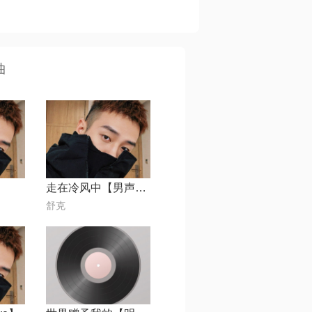
曲
走在冷风中【男声版】
⁣⁢⁠舒克