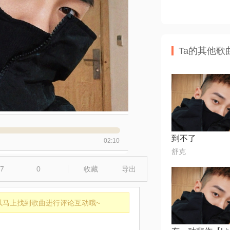
Ta的其他歌
到不了
02:10
⁣⁢⁠舒克
7
0
收藏
导出
以马上找到歌曲进行评论互动哦~