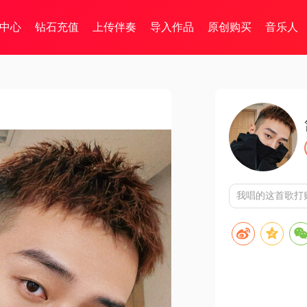
中心
钻石充值
上传伴奏
导入作品
原创购买
音乐人
我唱的这首歌打