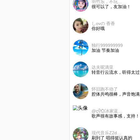
羽竹乐，不玩币拒绝礼物
很可以了，友加油！
しovの 香香
你好哦
独行999999999
加油 节奏加油
达夫呢滴亚
转音行云流水，听得太过
怀旧跑不动了
腔体共鸣很棒，声音饱满
@ღ᭄💞冰家蓝儿໑ຼ₀ /
歌声很有故事感，支持！
现代音乐Z2dzQA
刷到了 唱得挺认真的