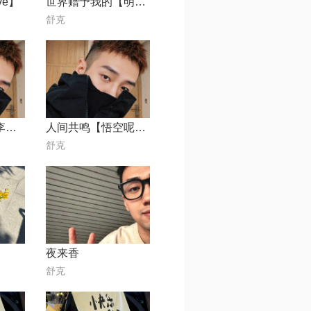
ve】
世界赠予我的【明宇Oliver】
⁣⁢⁠舒克
人间共鸣-伴奏-李健【live】
人间共鸣【悟空呢~】
⁣⁢⁠舒克
夜来香
⁣⁢⁠舒克