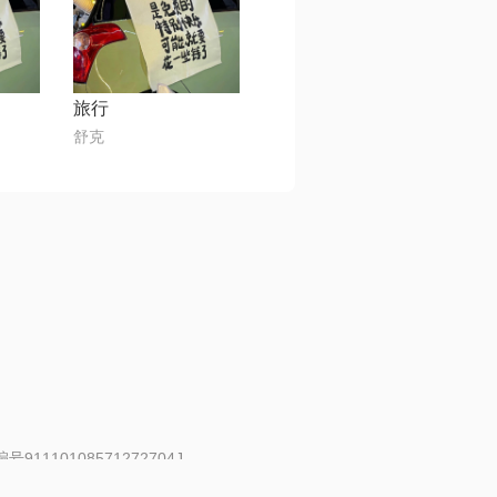
旅行
⁣⁢⁠舒克
91110108571272704J
 | 举报邮箱：fankui@changba.com
| 向12318举报