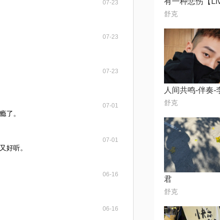
有一种悲伤【Li
07-23
⁣⁢⁠舒克
07-23
07-23
⁣⁢⁠舒克
07-01
瘾了。
07-01
又好听。
06-16
君
⁣⁢⁠舒克
06-16