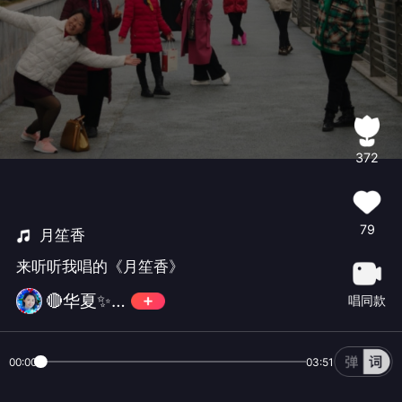
372
79
月笙香
来听听我唱的《月笙香》
🔴华夏✨世界之秀💎
唱同款
00:00
03:51