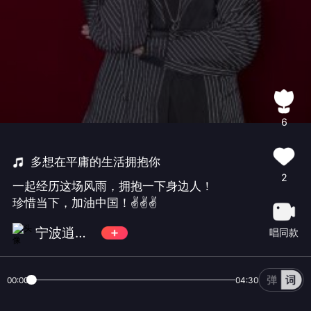
6
多想在平庸的生活拥抱你
2
一起经历这场风雨，拥抱一下身边人！
珍惜当下，加油中国！✌✌✌
宁波逍遥哥
唱同款
00:00
04:30