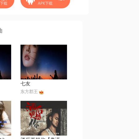
曲
七友
东方郡王