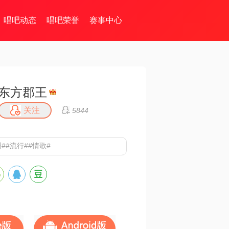
唱吧动态
唱吧荣誉
赛事中心
东方郡王
关注
5844
##流行##情歌#