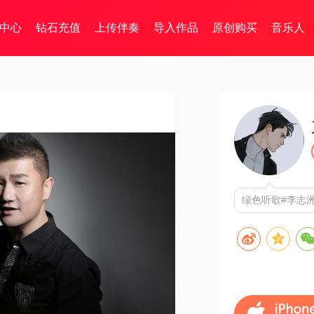
中心
钻石充值
上传伴奏
导入作品
原创购买
音乐人
绿色听歌#李志洲