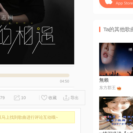
Ta的其他歌
無賴
04:50
东方郡王
79
10
收藏
导出
以马上找到歌曲进行评论互动哦~