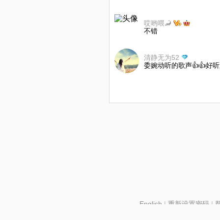
哎哟喂🦂️
不错
清静无为52
委婉动听的歌声👍👍好听至
English
|
重新设置密码
|
北京酷智科技有限公司 ©2024 changba.com |
京IC