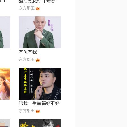
w情深缘浅【edit by 风中】
酒后更想你【粤语版】
东方郡王
有你有我
东方郡王
陪我一生幸福好不好
东方郡王