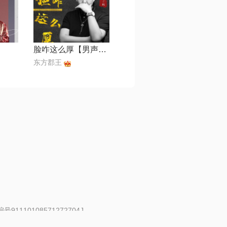
脸咋这么厚【男声版】
东方郡王
91110108571272704J
 | 举报邮箱：fankui@changba.com
| 向12318举报