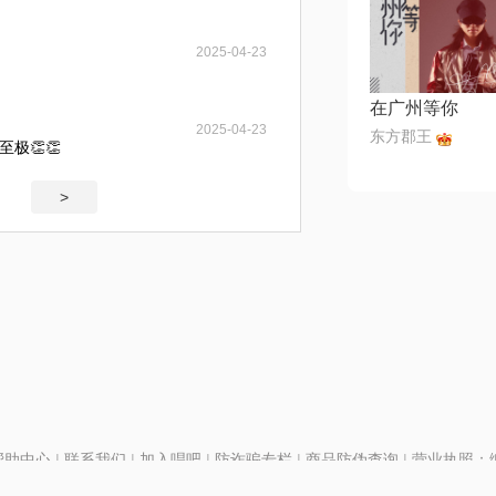
2025-04-23
在广州等你
2025-04-23
东方郡王
极👏👏
>
帮助中心
|
联系我们
|
加入唱吧
|
防诈骗专栏
|
商品防伪查询
|
营业执照：编号
P证110298
|
京ICP备11013291号-1
| 举报电话(24小时)：022-25782593