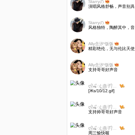
Starryの
演唱风格舒畅，声音别具
Starryの
风格独特，陶醉其中，音
Ally念汐¹饭饭
精彩绝伦，无与伦比天使
Ally念汐¹饭饭
支持哥哥好声音
ღ᭄🍒ꦿ꯭燕子᭄🍒✨休息
[Жs/10/12.gif]
ღ᭄🍒ꦿ꯭燕子᭄🍒✨休息
支持帅哥哥好声音
ღ᭄🍒ꦿ꯭燕子᭄🍒✨休息
周三愉快喔