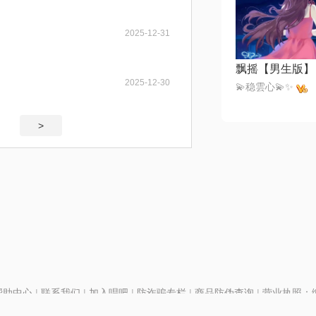
2025-12-31
飘摇【男生版】
2025-12-30
💫稳雲心💫✨
>
帮助中心
|
联系我们
|
加入唱吧
|
防诈骗专栏
|
商品防伪查询
|
营业执照：编号
P证110298
|
京ICP备11013291号-1
| 举报电话(24小时)：022-25782593