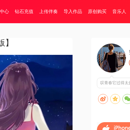
中心
钻石充值
上传伴奏
导入作品
原创购买
音乐人
版】
叹青春它过得太