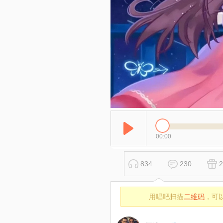
00:00
834
230
2
用唱吧扫描
二维码
，可