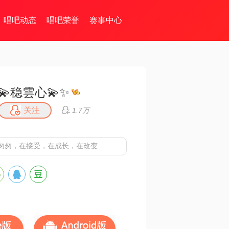
唱吧动态
唱吧荣誉
赛事中心
💫稳雲心💫✨
关注
1.7万
匆匆，在接受，在成长，在改变…