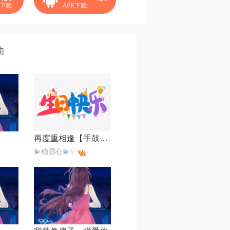
曲
再度重相逢【手鼓版】
💫稳雲心💫✨