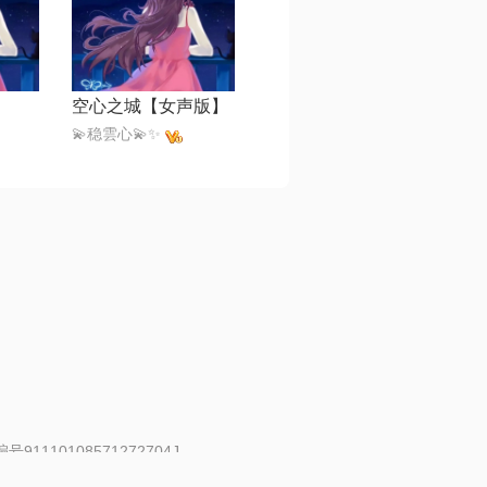
空心之城【女声版】
💫稳雲心💫✨
91110108571272704J
 | 举报邮箱：fankui@changba.com
| 向12318举报