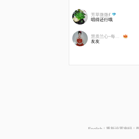
芳草微微💃
唱得还行哦
慧质兰心~每年一首歌
友友
English
|
重新设置密码
|
北京酷智科技有限公司 ©2024 changba.com |
京IC