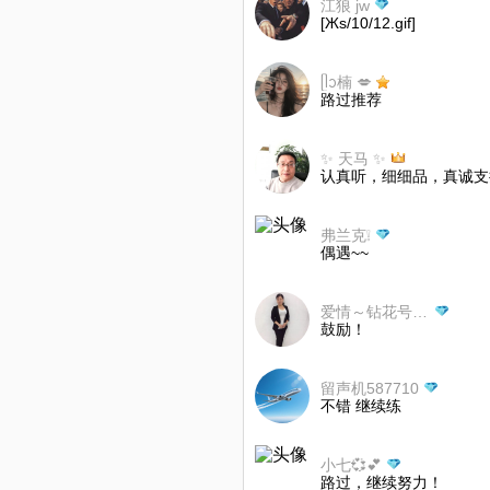
江狼 jw
[Жs/10/12.gif]
ᥫᩣ楠 💋
路过推荐
✨ 天马 ✨
认真听，细细品，真诚支
弗兰克❕
偶遇~~
爱情～钻花号🌹🌹💍💍
鼓励！
留声机587710
不错 继续练
小七💞💕
路过，继续努力！