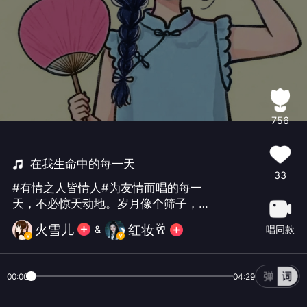
756
在我生命中的每一天
33
#有情之人皆情人#为友情而唱的每一
天，不必惊天动地。岁月像个筛子，留
下的人不多……在我生命中的每一天，让
火雪儿
红妆🥂
唱同款
&
我们继续友爱歌唱吧，情人节快乐ᥬᥬ😎ᩤᩤ
（并没有勤快，很久很久以前的库存ᥬᥬ
😂ᩤᩤ）
00:00
04:29