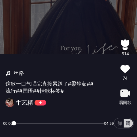
614
丝路
74
这歌一口气唱完直接累趴了#梁静茹##
流行##国语##情歌标签#
牛艺精
唱同款
00:00
04:59