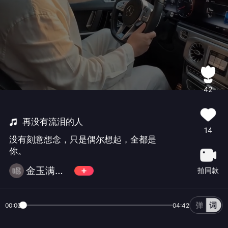
42
再没有流泪的人
14
没有刻意想念，只是偶尔想起，全都是
你。
金玉满堂卍风云
拍同款
00:00
04:42