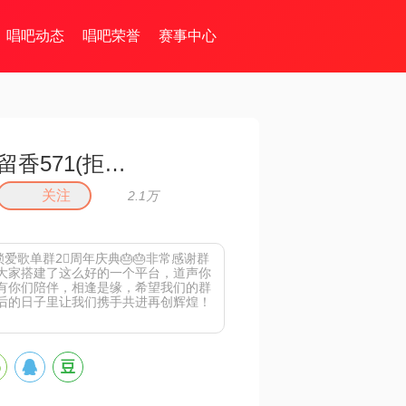
唱吧动态
唱吧荣誉
赛事中心
留香571(拒币)
关注
2.1万
锁爱歌单群2⃣️周年庆典🎂🎂非常感谢群
大家搭建了这么好的一个平台，道声你
有你们陪伴，相逢是缘，希望我们的群
后的日子里让我们携手共进再创辉煌！