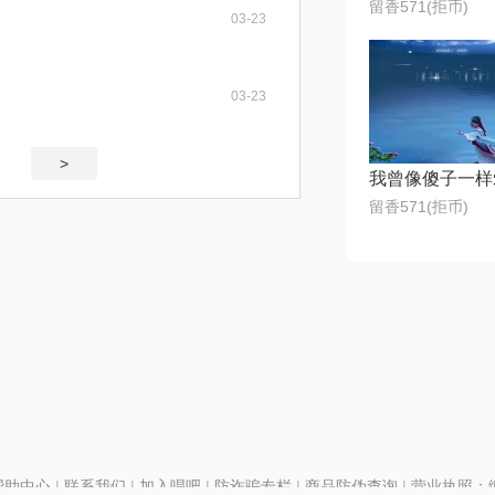
留香571(拒币)
03-23
03-23
>
我曾像傻子一样
留香571(拒币)
帮助中心
|
联系我们
|
加入唱吧
|
防诈骗专栏
|
商品防伪查询
|
营业执照：编号