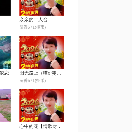
亲亲的二人台
留香571(拒币)
依恋
阳光路上（喵er雯子）
留香571(拒币)
心中的花【情歌对唱】