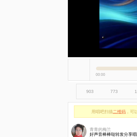
00:00
903
773
1
用唱吧扫描
二维码
，可
青青的梅兰
好声音棒棒哒转发分享唱