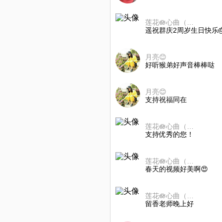
莲花🪷心曲（周日更新）
遥祝群庆2周岁生日快乐🎂
月亮😊️
好听猴弟好声音棒棒哒
月亮😊️
支持祝福同在
莲花🪷心曲（周日更新）
支持优秀的您！
莲花🪷心曲（周日更新）
春天的视频好美啊😍
莲花🪷心曲（周日更新）
留香老师晚上好