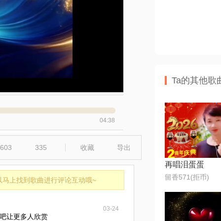
Ta的其他歌
04:38
603
335
收藏
导出
再唱泪蛋蛋
留香571(拒币)
以马上找到歌曲进行评论互动哦~
03-24
吧让更多人欣赏