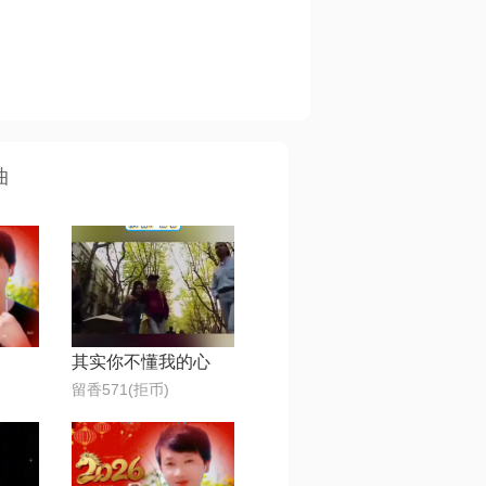
曲
其实你不懂我的心
留香571(拒币)