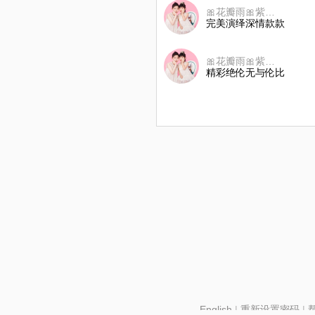
🎀花瓣雨🎀紫樱嫣语_JIUYING
完美演绎深情款款
🎀花瓣雨🎀紫樱嫣语_JIUYING
精彩绝伦无与伦比
English
|
重新设置密码
|