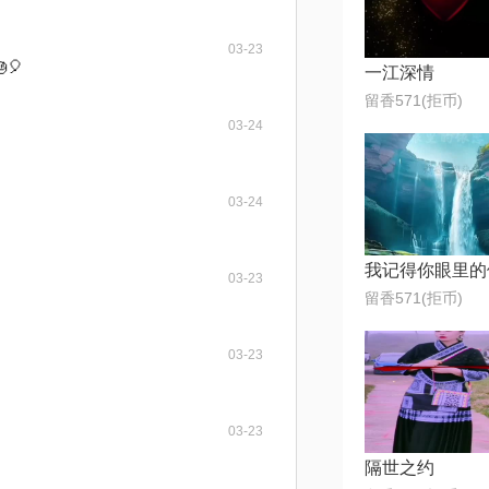
03-23
🎈
一江深情
留香571(拒币)
03-24
03-24
我记得你眼里的
03-23
留香571(拒币)
03-23
03-23
隔世之约