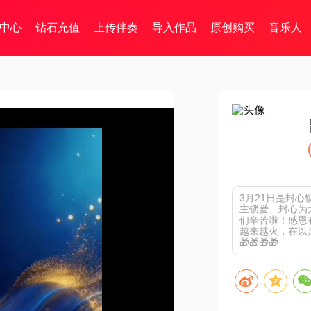
中心
钻石充值
上传伴奏
导入作品
原创购买
音乐人
️3月21日是封心
主锁爱、封心为
们辛苦啦！感恩
越来越火，在以
🎁🎁🎁🎁