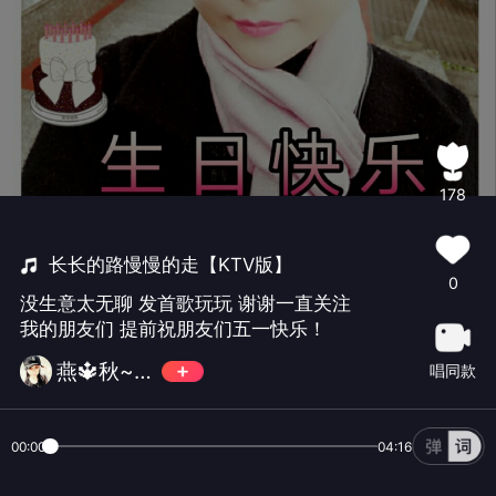
178
长长的路慢慢的走【KTV版】
0
没生意太无聊 发首歌玩玩 谢谢一直关注
我的朋友们 提前祝朋友们五一快乐！
燕🔱秋~伤感女王
唱同款
00:00
04:16