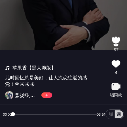
57
苹果香【黑大婶版】
4
儿时回忆总是美好，让人流恋往返的感
觉！🌹☀☀☀
@扬帆启航…海内存已
唱同款
00:00
03:51