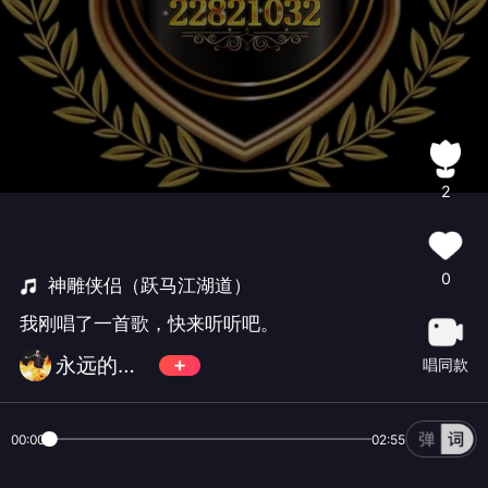
2
0
神雕侠侣（跃马江湖道）
我刚唱了一首歌，快来听听吧。
永远的天王👑華語會✨元老
唱同款
00:00
02:55