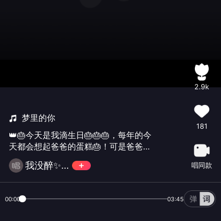
2.9k
梦里的你
181
👑🎂今天是我滴生日🎂🎂🎂，每年的今
天都会想起爸爸的蛋糕🎂！可是爸爸已
经走了只几年没人送蛋糕了！爸爸你的
我没醉✨邓夕✨168✨美💞
唱同款
乖女儿已经长大了！我想爸爸你！🎂🎂
🎂今天👑用最大的勇气看着淡淡的阳光
🎂，高产一首歌，🎂🎂🎂祝自己生日快
00:00
03:45
乐🎂在2026年继续往前走👑，拼搏所有
的希望🎂，所有的未来，🎂🎂🎂👑👑👑