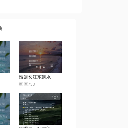
曲
滚滚长江东逝水
军 军733