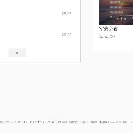
05-05
军港之夜
05-05
军 军733
>
帮助中心
|
联系我们
|
加入唱吧
|
防诈骗专栏
|
商品防伪查询
|
营业执照：编号
P证110298
|
京ICP备11013291号-1
| 举报电话(24小时)：022-25782593