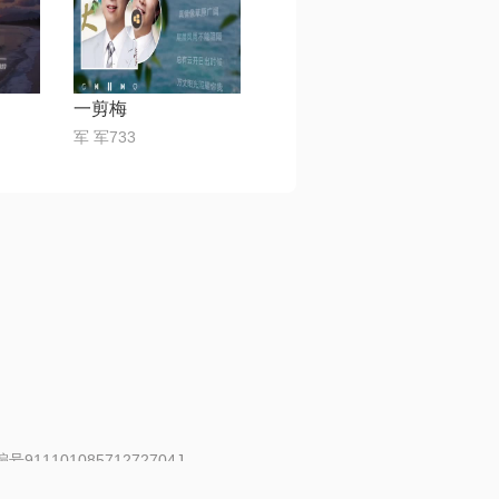
一剪梅
军 军733
91110108571272704J
 | 举报邮箱：fankui@changba.com
| 向12318举报