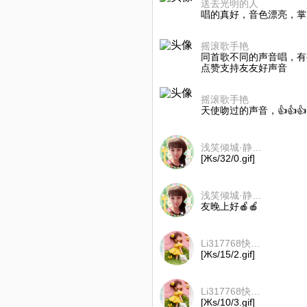
送去光明的人
唱的真好，音色漂亮，掌声鲜花
摇滚歌手艳
同首歌不同的声音唱，有
点赞支持友友好声音
摇滚歌手艳
天使吻过的声音，👍👍👍👍👍
浅笑倾城·静沐暖阳（拒币）
[Жs/32/0.gif]
浅笑倾城·静沐暖阳（拒币）
友晚上好🍎🍎
Li317768快乐小天使
[Жs/15/2.gif]
Li317768快乐小天使
[Жs/10/3.gif]