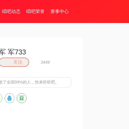
唱吧动态
唱吧荣誉
赛事中心
军 军733
关注
3449
败了全国99%的人，快来听听吧。