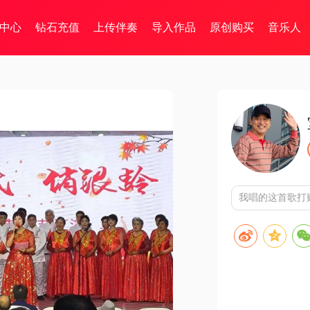
中心
钻石充值
上传伴奏
导入作品
原创购买
音乐人
我唱的这首歌打