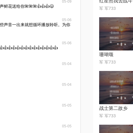
红星照我去战斗
05-09
送给你🌺🌺🌺👍👍👍😄
军 军733
05-06
些声音一出来就想循环播放聆听。为你
05-06
👍👍👍👍👍👍👍👍👍👍👍👍
珊瑚颂
军 军733
05-04
05-04
05-05
战士第二故乡
军 军733
05-05