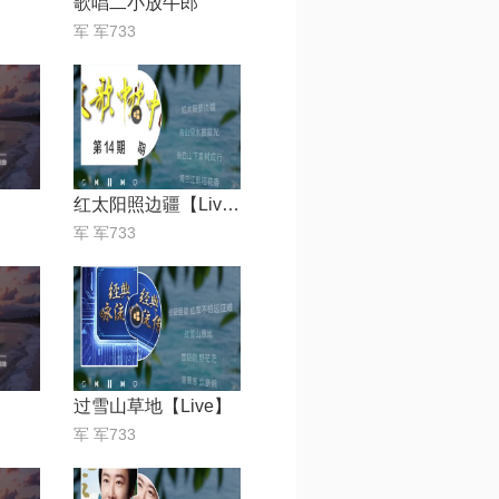
歌唱二小放牛郎
军 军733
红太阳照边疆【Live】
军 军733
过雪山草地【Live】
军 军733