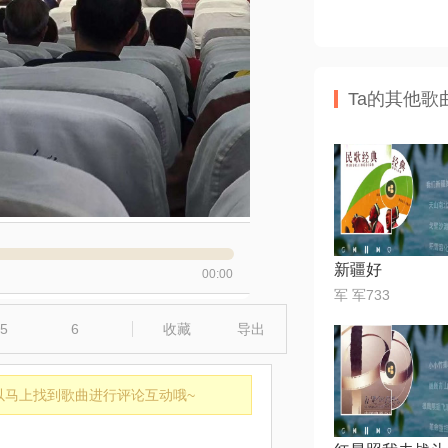
Ta的其他歌
新疆好
00:00
军 军733
5
6
收藏
导出
以马上找到歌曲进行评论互动哦~