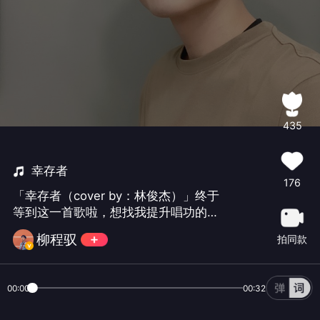
435
幸存者
176
「幸存者（cover by：林俊杰）」终于
等到这一首歌啦，想找我提升唱功的朋
友，评论区加我VX❤❤#那些风靡大街
柳程驭
拍同款
小巷的歌#
00:00
00:32