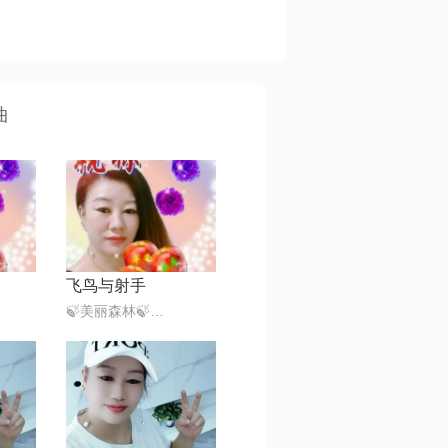
曲
飞鸟与射手
🍃美丽森林🍃感恩遇见（暂离）