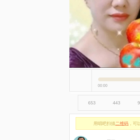
00:00
653
443
9
用唱吧扫描
二维码
，可