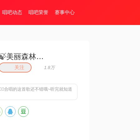
唱吧动态
唱吧荣誉
赛事中心
🍃美丽森林🍃感恩遇见（暂离）
关注
1.8万
云儿🧚‍♀️合唱的这首歌还不错哦~听完就知道