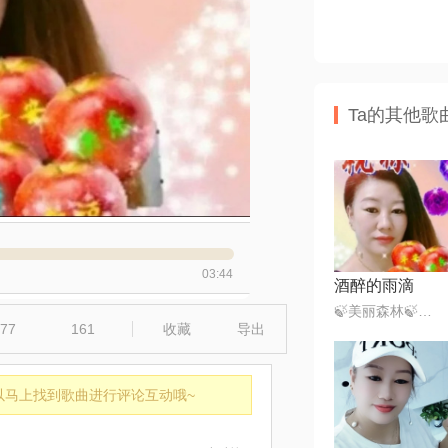
Ta的其他歌
03:44
酒醉的雨滴
🍃美丽森林🍃感恩遇见（暂离）
77
161
收藏
导出
以马上找到歌曲进行评论互动哦~