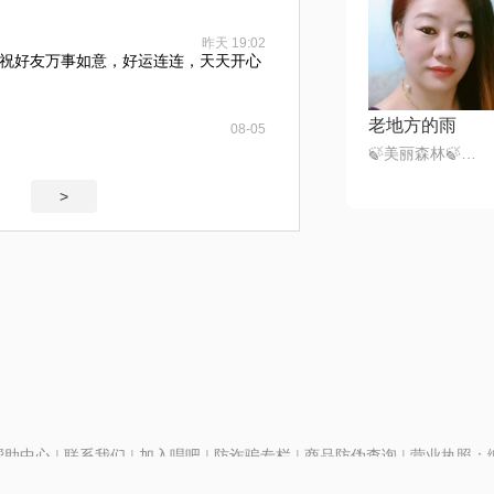
昨天 19:02
祝好友万事如意，好运连连，天天开心
老地方的雨
08-05
🍃美丽森林🍃感恩遇见（暂离）
>
帮助中心
|
联系我们
|
加入唱吧
|
防诈骗专栏
|
商品防伪查询
|
营业执照：编号
P证110298
|
京ICP备11013291号-1
| 举报电话(24小时)：022-25782593