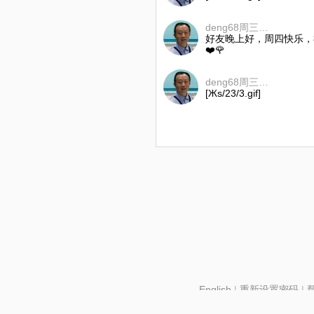
deng68周三早上7点至7点半
好友晚上好，周四快乐，
❤️🌹
deng68周三早上7点至7点半
[Жs/23/3.gif]
English
|
重新设置密码
|
北京酷智科技有限公司 ©2024 changba.com |
京IC