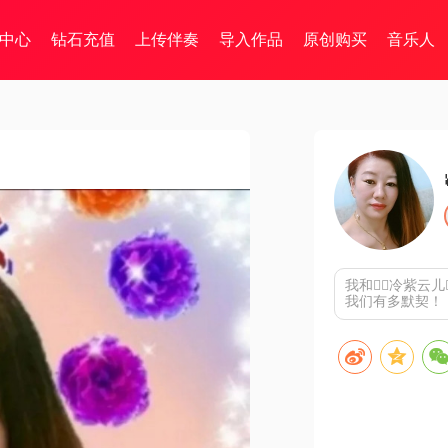
中心
钻石充值
上传伴奏
导入作品
原创购买
音乐人
我和🧚‍♀️冷紫
我们有多默契！