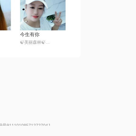
今生有你
🍃美丽森林🍃感恩遇见（暂离）
91110108571272704J
 | 举报邮箱：fankui@changba.com
| 向12318举报