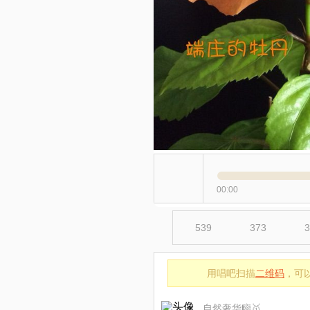
00:00
539
373
3
用唱吧扫描
二维码
，可
自然奢华🎼🥇🎻🌷