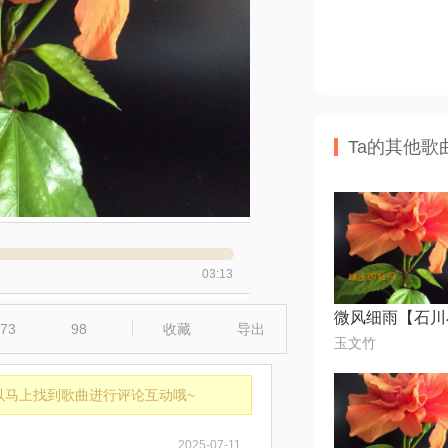
Ta的其他歌
03:13
73
98
收藏
导出
玉文竹
以马上找到歌曲进行评论互动哦~
2025-07-11