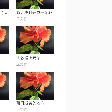
思念【婲語合唱（缺声部）】
就让岁月开成一朵花
玉文竹
山歌追上云朵
玉文竹
落日最美的地方
玉文竹