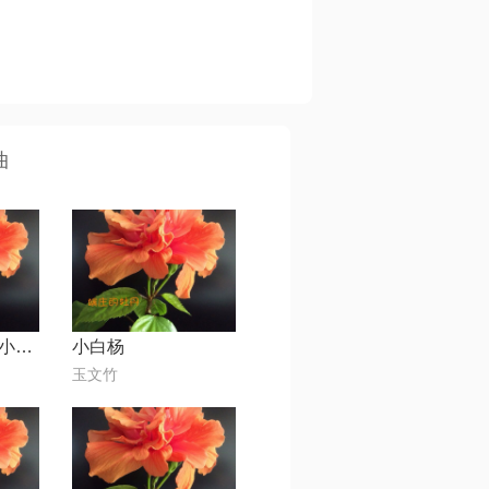
曲
微风细雨【石川小町怀旧版】
小白杨
玉文竹