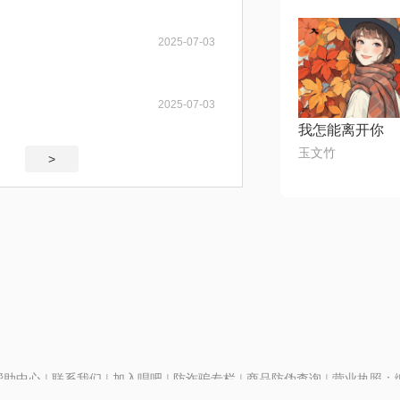
2025-07-03
2025-07-03
我怎能离开你
玉文竹
>
帮助中心
|
联系我们
|
加入唱吧
|
防诈骗专栏
|
商品防伪查询
|
营业执照：编号
P证110298
|
京ICP备11013291号-1
| 举报电话(24小时)：022-25782593