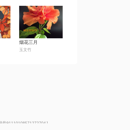
烟花三月
玉文竹
91110108571272704J
 | 举报邮箱：fankui@changba.com
| 向12318举报