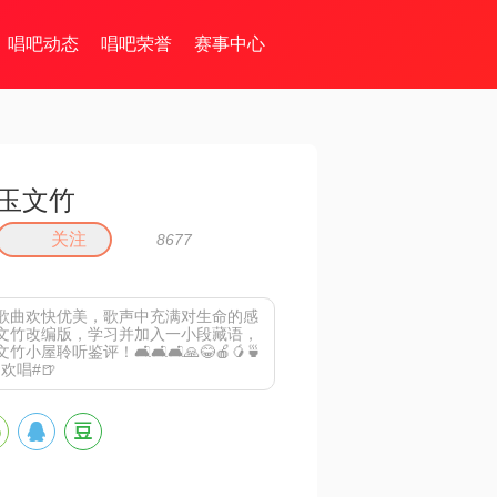
唱吧动态
唱吧荣誉
赛事中心
玉文竹
关注
8677
歌曲欢快优美，歌声中充满对生命的感
文竹改编版，学习并加入一小段藏语，
小屋聆听鉴评！🛋🛋🛋🙏😂🍎🥭🍵
起欢唱#🍺