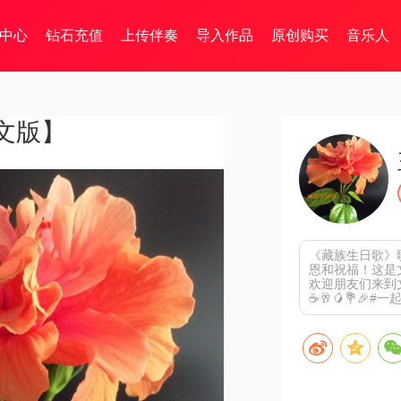
中心
钻石充值
上传伴奏
导入作品
原创购买
音乐人
文版】
《藏族生日歌》
恩和祝福！这是
欢迎朋友们来到文竹
☕️🥂🥭💐🎉#一