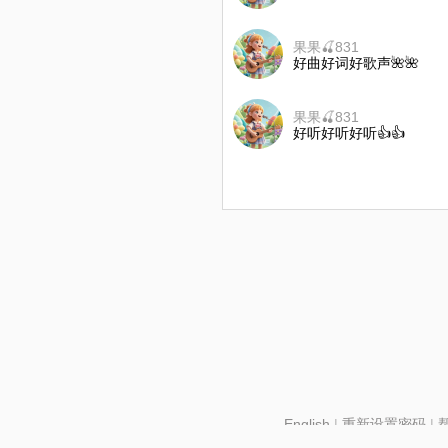
果果🍒831
好曲好词好歌声🌺🌺
果果🍒831
好听好听好听👍👍
English
|
重新设置密码
|
北京酷智科技有限公司 ©2024 changba.com |
京IC