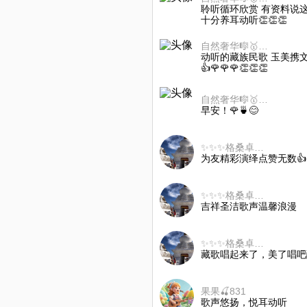
聆听循环欣赏 有资料说
十分养耳动听👏👏👏
自然奢华🎼🥇🎻🌷
动听的藏族民歌 玉美携文
👍🌹🌹🌹👏👏👏
自然奢华🎼🥇🎻🌷
早安！🌹🍵😊
✨✨✨格桑卓瑪✨✨✨
为友精彩演绎点赞无数👍👍
✨✨✨格桑卓瑪✨✨✨
吉祥圣洁歌声温馨浪漫
✨✨✨格桑卓瑪✨✨✨
藏歌唱起来了，美了唱吧
果果🍒831
歌声悠扬，悦耳动听