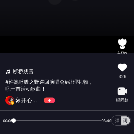
4.0w
断桥残雪
329
#许嵩呼吸之野巡回演唱会#处理礼物，
吼一首活动歌曲！
🎤开心💘乐园🎸
唱同款
00:00
03:49