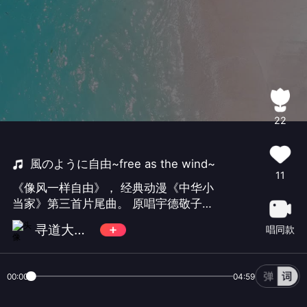
22
風のように自由~free as the wind~
11
《像风一样自由》， 经典动漫《中华小
当家》第三首片尾曲。 原唱宇德敬子作
词作曲。 我唱的不够熟练， 还需要继续
寻道大千 - 敖焱
唱同款
练习。😅 #中华小当家# #日语#
00:00
04:59