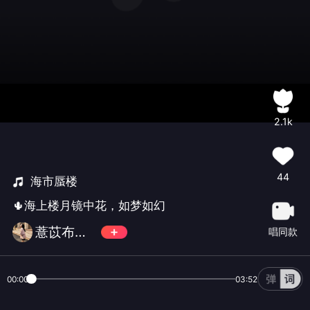
2.1k
44
海市蜃楼
🌵海上楼月镜中花，如梦如幻
薏苡布丁🍋
唱同款
00:00
03:52