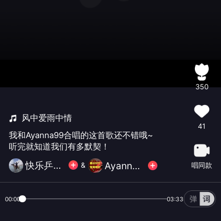
350
风中爱雨中情
41
我和Ayanna99合唱的这首歌还不错哦~
听完就知道我们有多默契！
快乐乒泳【小小滨】无币
Ayanna99
唱同款
&
00:00
03:33