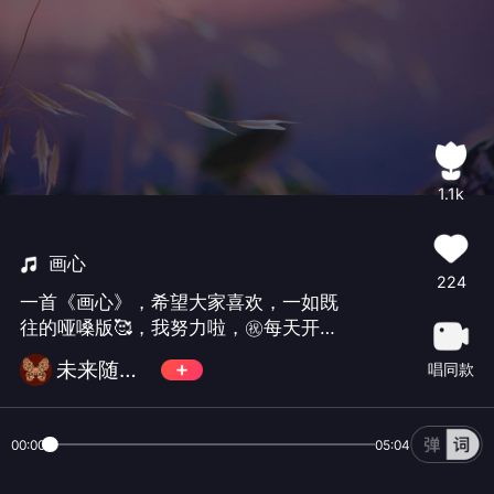
1.1k
画心
224
一首《画心》，希望大家喜欢，一如既
往的哑嗓版🥰，我努力啦，㊗️每天开心
快乐哟❤️
未来随缘自在
唱同款
00:00
05:04