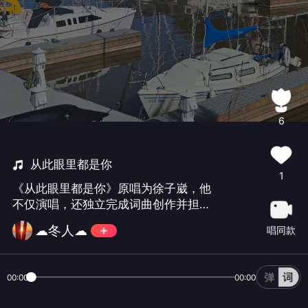
6
从此眼里都是你
1
《从此眼里都是你》原唱为徐子崴‌，他
不仅演唱，还独立完成词曲创作并担任
制作人。歌曲于‌2024年8月19日‌发行，
☁冬人☁
唱同款
收录于同名专辑，以“托物言志”为创作风
格，通过“云追着风”“雪是风的情书”等自
然意象，表达命中注定的深情相遇，旋
00:00
00:00
律简约而情感深刻。