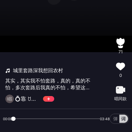
71
城里套路深我想回农村
0
其实，其实我不怕套路，真的，真的不
怕，多次套路后我真的不怕，希望这次
整点成绩出来😓😓😓😓😓😓😓😓😓😓
💍靠 ꇴ倒 💍
唱同款
00:00
03:48