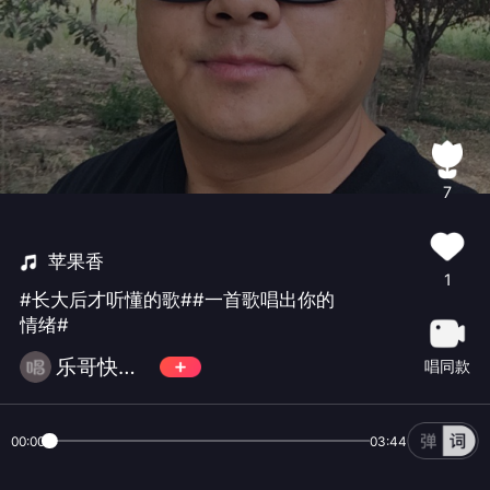
7
苹果香
1
#长大后才听懂的歌##一首歌唱出你的
情绪#
乐哥快乐一生
唱同款
00:00
03:44