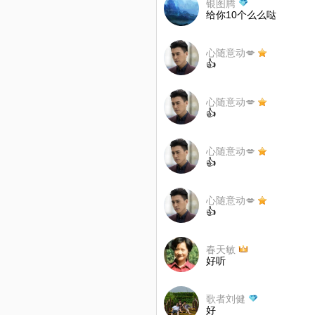
银图腾
给你10个么么哒
心随意动💋
👍
心随意动💋
👍
心随意动💋
👍
心随意动💋
👍
春天敏
好听
歌者刘健
好