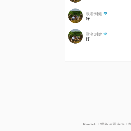
歌者刘健
好
歌者刘健
好
English
|
重新设置密码
|
北京酷智科技有限公司 ©2024 changba.com |
京IC