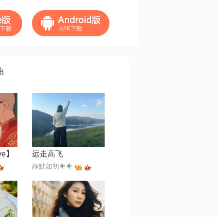
曲
ve】
远走高飞
静默如初🐠🐠