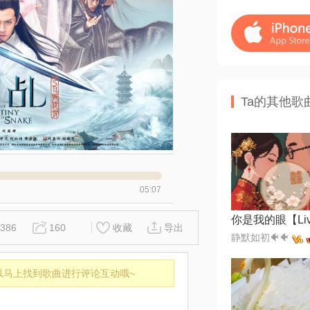
Ta的其他歌
05:07
你是我的眼【Li
386
160
收藏
导出
静默如初🐠🐠
以马上找到歌曲进行评论互动哦~