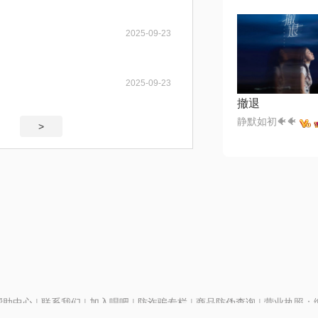
2025-09-23
2025-09-23
撤退
静默如初🐠🐠
>
帮助中心
|
联系我们
|
加入唱吧
|
防诈骗专栏
|
商品防伪查询
|
营业执照：编号
P证110298
|
京ICP备11013291号-1
| 举报电话(24小时)：022-25782593