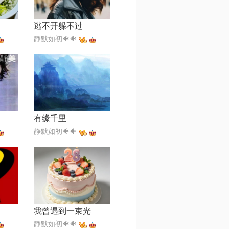
逃不开躲不过
静默如初🐠🐠
有缘千里
静默如初🐠🐠
我曾遇到一束光
静默如初🐠🐠