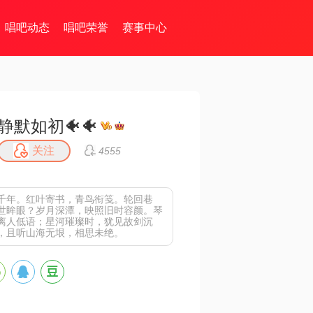
唱吧动态
唱吧荣誉
赛事中心
静默如初🐠🐠
关注
4555
千年。红叶寄书，青鸟衔笺。轮回巷
世眸眼？岁月深潭，映照旧时容颜。琴
离人低语；星河璀璨时，犹见故剑沉
，且听山海无垠，相思未绝。