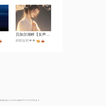
贝加尔湖畔【女声版】
静默如初🐠🐠
91110108571272704J
 | 举报邮箱：fankui@changba.com
| 向12318举报