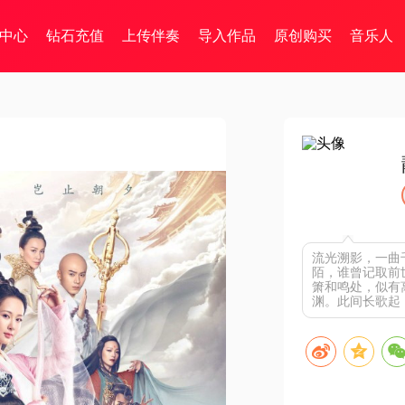
中心
钻石充值
上传伴奏
导入作品
原创购买
音乐人
流光溯影，一曲
陌，谁曾记取前
箫和鸣处，似有
渊。此间长歌起